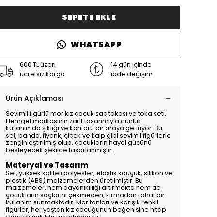
SEPETE EKLE
WHATSAPP
600 TL üzeri
14 gün içinde
ücretsiz kargo
iade değişim
Ürün Açıklaması
Sevimli figürlü mor kız çocuk saç tokası ve toka seti,
Hemget markasının zarif tasarımıyla günlük
kullanımda şıklığı ve konforu bir araya getiriyor. Bu
set, panda, fiyonk, çiçek ve kalp gibi sevimli figürlerle
zenginleştirilmiş olup, çocukların hayal gücünü
besleyecek şekilde tasarlanmıştır.
Materyal ve Tasarım
Set, yüksek kaliteli polyester, elastik kauçuk, silikon ve
plastik (ABS) malzemelerden üretilmiştir. Bu
malzemeler, hem dayanıklılığı artırmakta hem de
çocukların saçlarını çekmeden, kırmadan rahat bir
kullanım sunmaktadır. Mor tonları ve karışık renkli
figürler, her yaştan kız çocuğunun beğenisine hitap
edecek şekilde tasarlanmıştır.