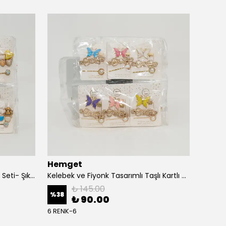
Hemget
KEVSER 
Kalpli ve İnci Detaylı Kartlı Toka Seti- Şık ve Zarif Saç Aksesuarı
Kelebek ve Fiyonk Tasarımlı Taşlı Kartlı Toka Seti- Şık Saç Aksesuarı
₺ 145.00
%
5
%
38
₺ 90.00
4 RENK
6 RENK-6