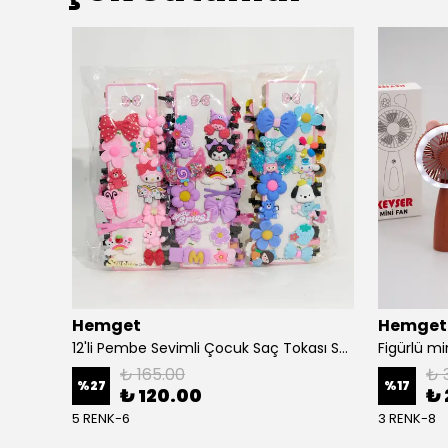
Hemget
Hemget
12'li Pembe Sevimli Çocuk Saç Tokası Seti – Fiyonk, Çiçek, Hayvan Figürlü
Figürlü mi
₺ 165.00
₺ 
%
27
%
17
₺ 120.00
₺ 
5 RENK-6
3 RENK-8