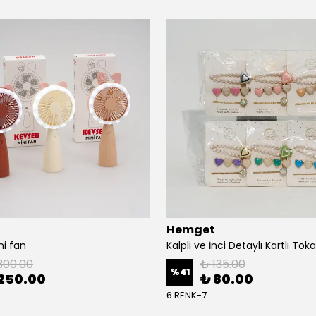
Hemget
ni fan
300.00
₺ 135.00
%
41
250.00
₺ 80.00
6 RENK-7