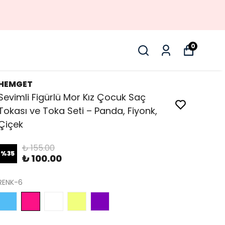
0
HEMGET
Sevimli Figürlü Mor Kız Çocuk Saç
Tokası ve Toka Seti – Panda, Fiyonk,
Çiçek
₺ 155.00
%
35
₺ 100.00
RENK-6