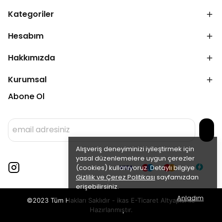
Kategoriler
Hesabım
Hakkımızda
Kurumsal
Abone Ol
Alışveriş deneyiminizi iyileştirmek için
yasal düzenlemelere uygun çerezler
(cookies) kullanıyoruz. Detaylı bilgiye
Gizlilik ve Çerez Politikası
sayfamızdan
erişebilirsiniz.
Anladım
©2023 Tüm Hakları Saklıdır - ikas E-Ticaret
Altyapısı ile
Hazırlanmıştır.