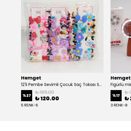
Hemget
Hemget
12'li Pembe Sevimli Çocuk Saç Tokası Seti – Fiyonk, Çiçek, Hayvan Figürlü
Figürlü mi
₺ 165.00
₺ 
%
27
%
17
₺ 120.00
₺ 
5 RENK-6
3 RENK-8