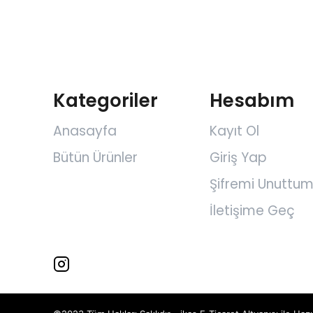
Kategoriler
Hesabım
Anasayfa
Kayıt Ol
Bütün Ürünler
Giriş Yap
Şifremi Unuttu
İletişime Geç