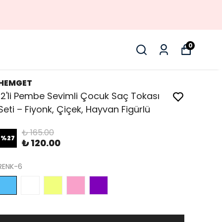
0
HEMGET
12'li Pembe Sevimli Çocuk Saç Tokası
Seti – Fiyonk, Çiçek, Hayvan Figürlü
₺ 165.00
%
27
₺ 120.00
RENK-6