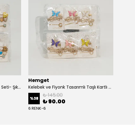
Hemget
KEVSER 
Kalpli ve İnci Detaylı Kartlı Toka Seti- Şık ve Zarif Saç Aksesuarı
Kelebek ve Fiyonk Tasarımlı Taşlı Kartlı Toka Seti- Şık Saç Aksesuarı
₺ 145.00
%
5
%
38
₺ 90.00
4 RENK
6 RENK-6