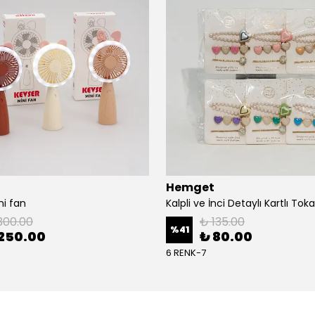
Hemget
ni fan
300.00
₺ 135.00
%
41
250.00
₺ 80.00
6 RENK-7