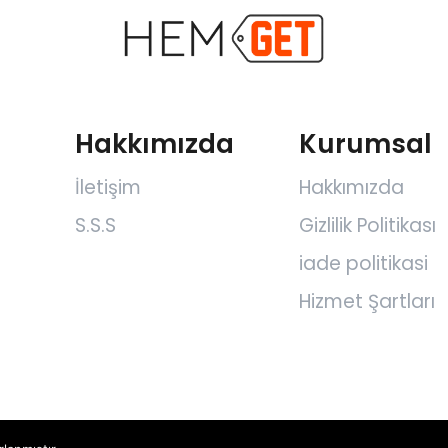
Hakkımızda
Kurumsal
İletişim
Hakkımızda
S.S.S
Gizlilik Politikası
m
iade politikasi
Hizmet Şartları