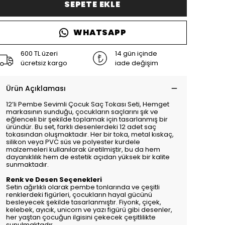
SEPETE EKLE
WHATSAPP
600 TL üzeri
14 gün içinde
ücretsiz kargo
iade değişim
Ürün Açıklaması
12’li Pembe Sevimli Çocuk Saç Tokası Seti, Hemget
markasının sunduğu, çocukların saçlarını şık ve
eğlenceli bir şekilde toplamak için tasarlanmış bir
üründür. Bu set, farklı desenlerdeki 12 adet saç
tokasından oluşmaktadır. Her bir toka, metal kıskaç,
silikon veya PVC süs ve polyester kurdele
malzemeleri kullanılarak üretilmiştir, bu da hem
dayanıklılık hem de estetik açıdan yüksek bir kalite
sunmaktadır.
Renk ve Desen Seçenekleri
Setin ağırlıklı olarak pembe tonlarında ve çeşitli
renklerdeki figürleri, çocukların hayal gücünü
besleyecek şekilde tasarlanmıştır. Fiyonk, çiçek,
kelebek, ayıcık, unicorn ve yazı figürü gibi desenler,
her yaştan çocuğun ilgisini çekecek çeşitlilikte
sunulmaktadır.